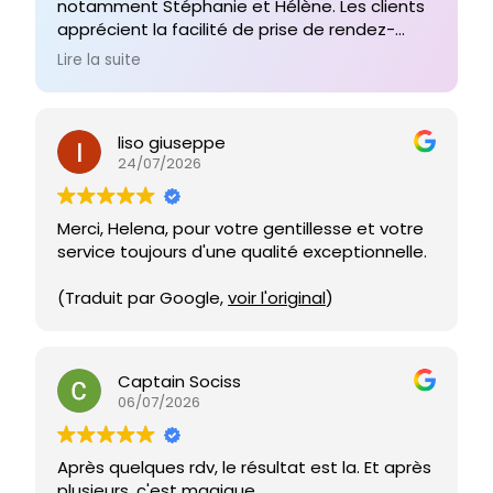
notamment Stéphanie et Hélène. Les clients
apprécient la facilité de prise de rendez-
vous, l'emplacement central et
Lire la suite
l'environnement propre et accueillant qui les
fait se sentir à l'aise et compris. L'efficacité
des traitements et l'attention personnalisée
liso giuseppe
contribuent à la satisfaction générale, avec
24/07/2026
d'ardentes recommandations de nombreux
utilisateurs.
Merci, Helena, pour votre gentillesse et votre
service toujours d'une qualité exceptionnelle.
(Traduit par Google,
voir l'original
)
Captain Sociss
06/07/2026
Après quelques rdv, le résultat est la. Et après
plusieurs, c'est magique.