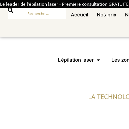
Le leader de l’épilation laser
-
Première consultation GRATUITE
Accueil
Nos prix
N
L’épilation laser
Les zon
LA TECHNOLO